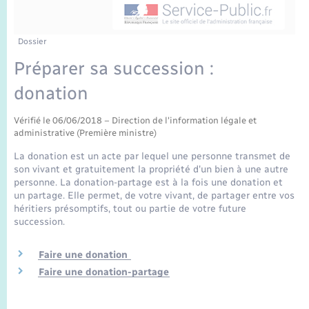
Enfants – Jeunes
Sentier du Patrimoine
Travaux - Autorisation d’occupation de l’espace
public
Périscolaire et centres de loisir
Transports scolaires
Mariage – PACS
Compétences
Tourisme
Etat-civil - Papiers - Citoyenneté
Dossier
Préparer sa succession :
Jeunesse
Parrainage civil
Plan interactif
Logement - Urbanisme
donation
Recensement
Présentation de la commune
Loisirs
Vérifié le 06/06/2018 – Direction de l'information légale et
administrative (Première ministre)
Publications
La donation est un acte par lequel une personne transmet de
Nouvel habitant
son vivant et gratuitement la propriété d'un bien à une autre
La Communauté de communes
personne. La donation-partage est à la fois une donation et
Numérique
un partage. Elle permet, de votre vivant, de partager entre vos
héritiers présomptifs, tout ou partie de votre future
succession.
Organisation d’événement
Faire une donation
Sécurité - Prévention
Faire une donation-partage