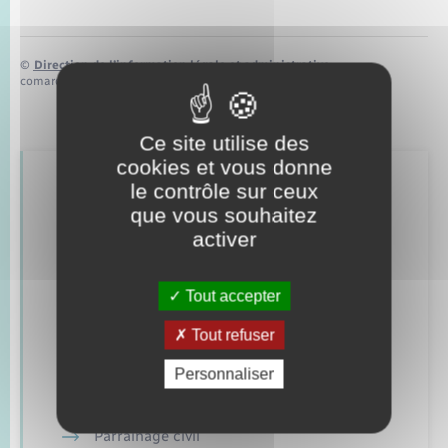
©
Direction de l’information légale et administrative
comarquage developpé par
baseo.io
Ce site utilise des
cookies et vous donne
le contrôle sur ceux
Retrouvez aussi
que vous souhaitez
activer
Concessions funéraires
Tout accepter
Documents d’identité
Tout refuser
Etat civil
Personnaliser
Mariage – PACS
Parrainage civil