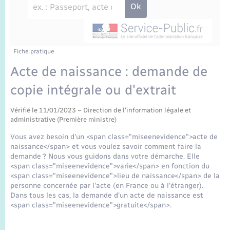
Enfants – Jeunes
Sentier du Patrimoine
Travaux - Autorisation d’occupation de l’espace
public
Périscolaire et centres de loisir
Transports scolaires
Mariage – PACS
Compétences
Tourisme
Etat-civil - Papiers - Citoyenneté
Jeunesse
Parrainage civil
Plan interactif
Fiche pratique
Logement - Urbanisme
Acte de naissance : demande de
Recensement
Présentation de la commune
copie intégrale ou d'extrait
Loisirs
Publications
Vérifié le 11/01/2023 – Direction de l'information légale et
Nouvel habitant
administrative (Première ministre)
La Communauté de communes
Vous avez besoin d'un <span class="miseenevidence">acte de
Numérique
naissance</span> et vous voulez savoir comment faire la
demande ? Nous vous guidons dans votre démarche. Elle
<span class="miseenevidence">varie</span> en fonction du
Organisation d’événement
<span class="miseenevidence">lieu de naissance</span> de la
personne concernée par l'acte (en France ou à l'étranger).
Dans tous les cas, la demande d'un acte de naissance est
Sécurité - Prévention
<span class="miseenevidence">gratuite</span>.